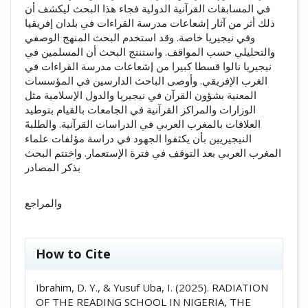
في المسابقات القرآنية الدولية فجاء هذا البحث ليكشف أن
ذلك أثر من آثار إشعاعات مدرسة القراءات في بلدان إفريقيا
وفي نيجيريا خاصة. وقد استخدم البحث المنهج الوصفي
والتحليلي حسب المواقف. واستنتج البحث أن المسلمين في
نيجيريا نالوا قسطا كبيرا من إشعاعات مدرسة القراءات في
الغرب الإفريقي. وأوصى الباحث الدارسين في المؤسسات
المعنية بشؤون القرآن في نيجيريا والدول الإسلامية مثل
الوزارات والمراكز القرآنية في الجامعات بالقيام بتوطيد
العلاقات بالمغرب العربي في الدراسات القرآنية. والطلبةَ
النيجيريين بأن يكثفوا الجهود في دراسة مؤلفات علماء
المغرب العربي بعد التوقف في فترة الإستعمار. واختتم البحث
بذكر المصادر
والمراجع
##plugins.themes.academic_pro.artic
How to Cite
Ibrahim, D. Y., & Yusuf Uba, I. (2025). RADIATION
OF THE READING SCHOOL IN NIGERIA, THE