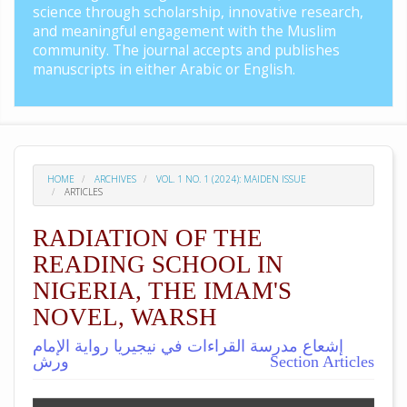
science through scholarship, innovative research,
and meaningful engagement with the Muslim
community. The journal accepts and publishes
manuscripts in either Arabic or English.
HOME
ARCHIVES
VOL. 1 NO. 1 (2024): MAIDEN ISSUE
ARTICLES
RADIATION OF THE
READING SCHOOL IN
NIGERIA, THE IMAM'S
NOVEL, WARSH
إشعاع مدرسة القراءات في نيجيريا رواية الإمام
Section Articles
ورش