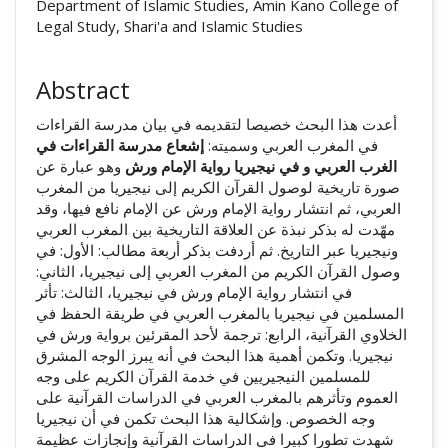
Department of Islamic Studies, Amin Kano College of
Legal Study, Shari'a and Islamic Studies
Abstract
أعدت هذا البحث خصيصا لتقديمه في بيان مدرسة القراءات
في المغرب العربي وسميته:
إشعاع مدرسة القراءات في
الغرب العربي و في نيجيريا رواية الإمام ورش
وهو عبارة عن
صورة تاريخية لوصول القرآن الكريم إلى نيجيريا من المغرب
العربي، ثم انتشار رواية الإمام ورش عن الإمام نافع فيها، وقد
مهّدت له بذكر نبذة عن العلاقة التاريخية بين المغرب العربي
ونيجيريا عبر التاريخ. ثم أردفت بذكر أربعة مطالب: الأول: في
وصول القرآن الكريم من المغرب العربي إلى نيجيريا، الثاني:
في انتشار رواية الإمام ورش في نيجيريا، الثالث: تأثر
المسلمين في نيجيريا بالمغرب العربي في طريقة الحفظ في
الخلاوي القرآنية، الرابع: ترجمة لأحد المقرئين برواية ورش في
نيجيريا. وتكمن أهمية هذا البحث في أنه يبرز الوجه المشرق
للمسلمين النيجيريين في خدمة القرآن الكريم على وجه
العموم وتأثرهم بالمغرب العربي في الدراسات القرآنية على
وجه الخصوص. وإشكالية هذا البحث تكمن في أن نيجيريا
شهدت تطورا كبيرا في الدراسات القرآنية وإنجازات عظيمة