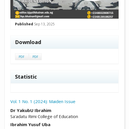
Published
Sep 13, 2025
Download
PDF
PDF
Statistic
Vol. 1 No. 1 (2024): Maiden Issue
##plugins.themes.academic_pro.arti
Dr YakubU Ibrahim
Sa'adatu Rimi College of Education
Ibrahim Yusuf Uba